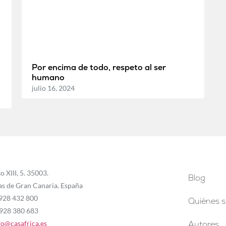
Por encima de todo, respeto al ser
humano
julio 16, 2024
o XIII, 5. 35003.
Blog
as de Gran Canaria. España
 928 432 800
Quiénes 
 928 380 683
fo@casafrica.es
Autores