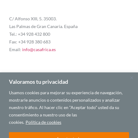
C/ Alfonso XIII, 5. 35003.
Las Palmas de Gran Canaria. España
Tel.: +34 928 432 800
Fax: +34 928 380 683
Email:
info@casafrica.es
Blog
Valoramos tu privacidad
Usamos cookies para mejorar su experiencia de navegación,
Quiénes somos
mostrarle anuncios o contenidos personalizados y analizar
nuestro tráfico. Al hacer clic en “Aceptar todo” usted da su
Autores
consentimiento a nuestro uso de las
Español
cookies.
Política de cookies