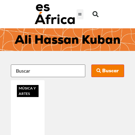
Ali Hassan Kuban
Buscar
MÚSICA Y
ARTES