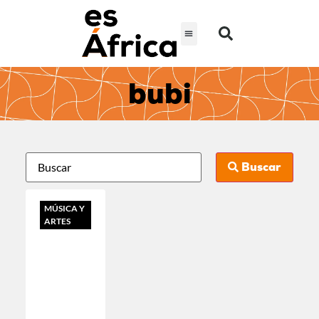
bubi
Buscar
MÚSICA Y
ARTES