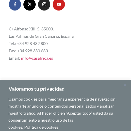
C/ Alfonso XIII, 5. 35003.
Las Palmas de Gran Canaria. España
Tel.: +34 928 432 800
Fax: +34 928 380 683
Email:
info@casafrica.es
Blog
Valoramos tu privacidad
Usamos cookies para mejorar su experiencia de navegación,
Quiénes somos
mostrarle anuncios o contenidos personalizados y analizar
nuestro tráfico. Al hacer clic en “Aceptar todo” usted da su
Autores
consentimiento a nuestro uso de las
Español
cookies.
Política de cookies