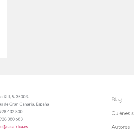
o XIII, 5. 35003.
Blog
as de Gran Canaria. España
 928 432 800
Quiénes 
 928 380 683
fo@casafrica.es
Autores