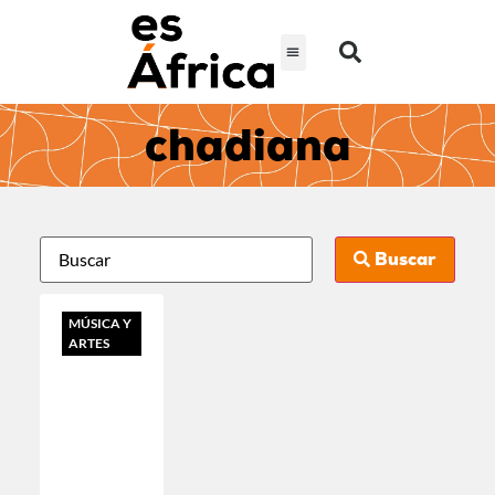
chadiana
Buscar
MÚSICA Y
ARTES