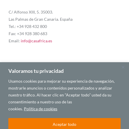
C/ Alfonso XIII, 5. 35003.
Las Palmas de Gran Canaria. España
Tel.: +34 928 432 800
Fax: +34 928 380 683
Email:
info@casafrica.es
Blog
Valoramos tu privacidad
Usamos cookies para mejorar su experiencia de navegación,
Quiénes somos
mostrarle anuncios o contenidos personalizados y analizar
nuestro tráfico. Al hacer clic en “Aceptar todo” usted da su
Autores
consentimiento a nuestro uso de las
Español
cookies.
Política de cookies
Aceptar todo