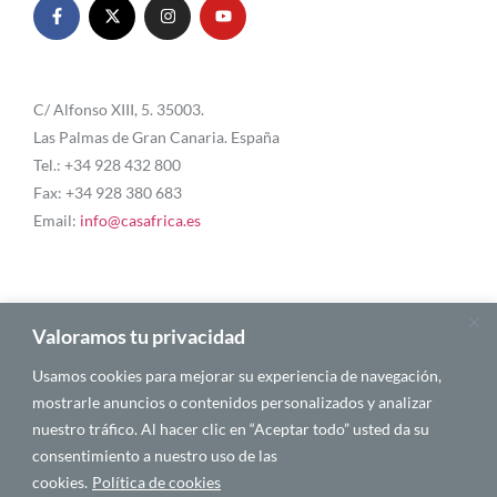
C/ Alfonso XIII, 5. 35003.
Las Palmas de Gran Canaria. España
Tel.: +34 928 432 800
Fax: +34 928 380 683
Email:
info@casafrica.es
Blog
Valoramos tu privacidad
Usamos cookies para mejorar su experiencia de navegación,
Quiénes somos
mostrarle anuncios o contenidos personalizados y analizar
nuestro tráfico. Al hacer clic en “Aceptar todo” usted da su
Autores
consentimiento a nuestro uso de las
Español
cookies.
Política de cookies