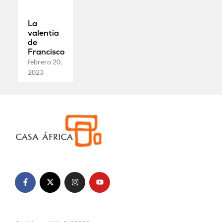
La
valentía
de
Francisco
febrero 20,
2023