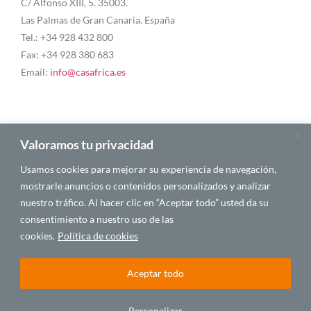
C/ Alfonso XIII, 5. 35003.
Las Palmas de Gran Canaria. España
Tel.: +34 928 432 800
Fax: +34 928 380 683
Email:
info@casafrica.es
Blog
Valoramos tu privacidad
Usamos cookies para mejorar su experiencia de navegación,
Quiénes somos
mostrarle anuncios o contenidos personalizados y analizar
nuestro tráfico. Al hacer clic en “Aceptar todo” usted da su
Autores
consentimiento a nuestro uso de las
Español
cookies.
Política de cookies
Aceptar todo
© 2025 CASA ÁFRICA
Personalizar