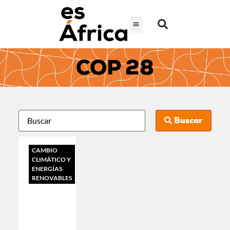
COP 28
Buscar
CAMBIO
CLIMÁTICO Y
ENERGÍAS
RENOVABLES