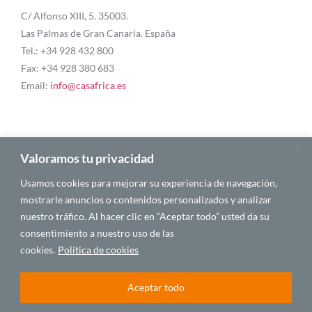
C/ Alfonso XIII, 5. 35003.
Las Palmas de Gran Canaria. España
Tel.: +34 928 432 800
Fax: +34 928 380 683
Email:
info@casafrica.es
Blog
Valoramos tu privacidad
Usamos cookies para mejorar su experiencia de navegación,
Quiénes somos
mostrarle anuncios o contenidos personalizados y analizar
nuestro tráfico. Al hacer clic en “Aceptar todo” usted da su
Autores
consentimiento a nuestro uso de las
Español
cookies.
Política de cookies
Aceptar todo
© 2025 CASA ÁFRICA