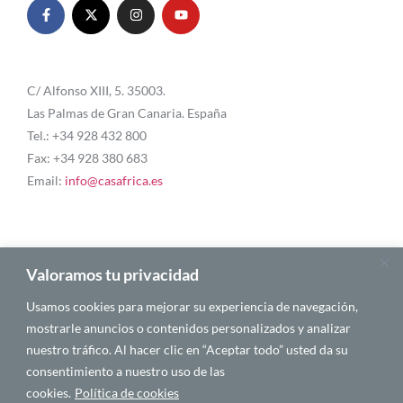
C/ Alfonso XIII, 5. 35003.
Las Palmas de Gran Canaria. España
Tel.: +34 928 432 800
Fax: +34 928 380 683
Email:
info@casafrica.es
Blog
Valoramos tu privacidad
Usamos cookies para mejorar su experiencia de navegación,
Quiénes somos
mostrarle anuncios o contenidos personalizados y analizar
nuestro tráfico. Al hacer clic en “Aceptar todo” usted da su
Autores
consentimiento a nuestro uso de las
Español
cookies.
Política de cookies