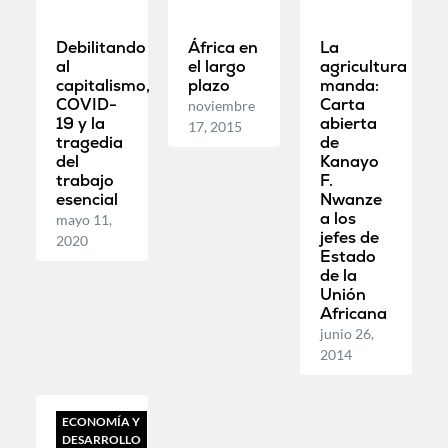
Debilitando
África en
La
al
el largo
agricultura
capitalismo,
plazo
manda:
COVID-
Carta
noviembre
19 y la
abierta
17, 2015
tragedia
de
del
Kanayo
trabajo
F.
esencial
Nwanze
a los
mayo 11,
jefes de
2020
Estado
de la
Unión
Africana
junio 26,
2014
ECONOMÍA Y
DESARROLLO