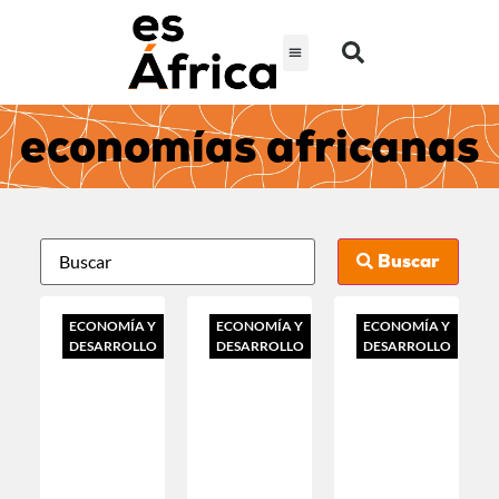
economías africanas
Buscar
ECONOMÍA Y
ECONOMÍA Y
ECONOMÍA Y
DESARROLLO
DESARROLLO
DESARROLLO