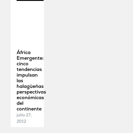
África
Emergente:
cinco
tendencias
impulsan
las
halagüeñas
perspectivas
económicas
del
continente
julio 27,
2012