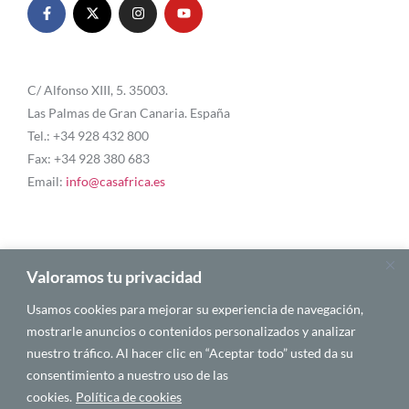
C/ Alfonso XIII, 5. 35003.
Las Palmas de Gran Canaria. España
Tel.: +34 928 432 800
Fax: +34 928 380 683
Email:
info@casafrica.es
Blog
Valoramos tu privacidad
Usamos cookies para mejorar su experiencia de navegación,
Quiénes somos
mostrarle anuncios o contenidos personalizados y analizar
nuestro tráfico. Al hacer clic en “Aceptar todo” usted da su
Autores
consentimiento a nuestro uso de las
Español
cookies.
Política de cookies