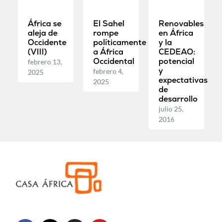
África se
El Sahel
Renovables
aleja de
rompe
en África
Occidente
políticamente
y la
(VIII)
a África
CEDEAO:
Occidental
potencial
febrero 13,
y
febrero 4,
2025
expectativas
2025
de
desarrollo
julio 25,
2016