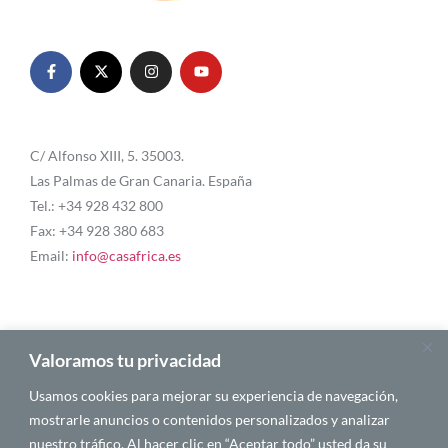
C/ Alfonso XIII, 5. 35003.
Las Palmas de Gran Canaria. España
Tel.: +34 928 432 800
Fax: +34 928 380 683
Email:
info@casafrica.es
Blog
Valoramos tu privacidad
Usamos cookies para mejorar su experiencia de navegación,
Quiénes somos
mostrarle anuncios o contenidos personalizados y analizar
nuestro tráfico. Al hacer clic en “Aceptar todo” usted da su
Autores