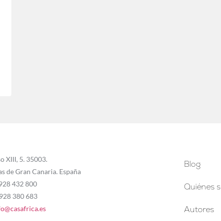
o XIII, 5. 35003.
Blog
as de Gran Canaria. España
 928 432 800
Quiénes 
 928 380 683
fo@casafrica.es
Autores