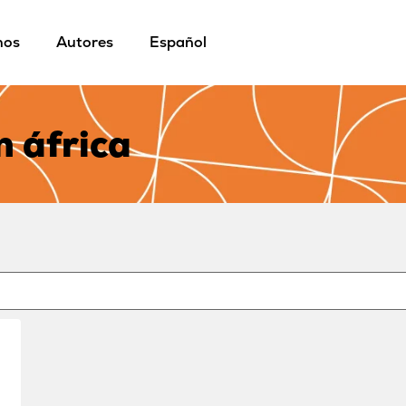
mos
Autores
Español
n áfrica