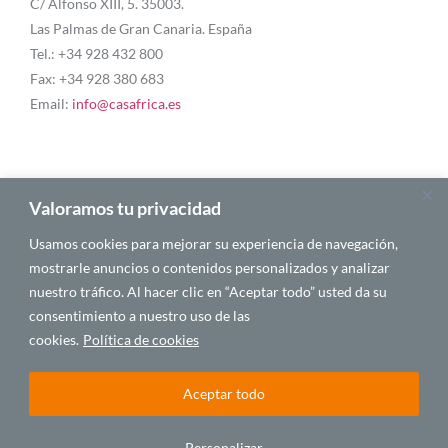
C/ Alfonso XIII, 5. 35003.
Las Palmas de Gran Canaria. España
Tel.: +34 928 432 800
Fax: +34 928 380 683
Email:
info@casafrica.es
Blog
Valoramos tu privacidad
Usamos cookies para mejorar su experiencia de navegación,
Quiénes somos
mostrarle anuncios o contenidos personalizados y analizar
nuestro tráfico. Al hacer clic en “Aceptar todo” usted da su
Autores
consentimiento a nuestro uso de las
Español
cookies.
Política de cookies
Aceptar todo
© 2025 CASA ÁFRICA
Personalizar