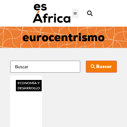
eurocentrismo
Buscar
ECONOMÍA Y
DESARROLLO