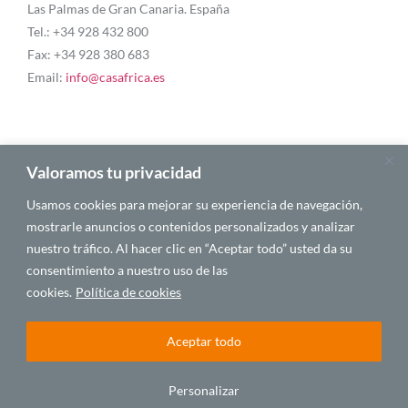
Las Palmas de Gran Canaria. España
Tel.: +34 928 432 800
Fax: +34 928 380 683
Email:
info@casafrica.es
Blog
Valoramos tu privacidad
Usamos cookies para mejorar su experiencia de navegación,
Quiénes somos
mostrarle anuncios o contenidos personalizados y analizar
nuestro tráfico. Al hacer clic en “Aceptar todo” usted da su
Autores
consentimiento a nuestro uso de las
Español
cookies.
Política de cookies
Aceptar todo
© 2025 CASA ÁFRICA
Personalizar