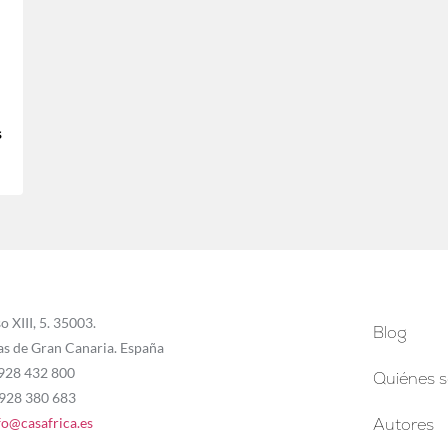
s
o XIII, 5. 35003.
Blog
as de Gran Canaria. España
 928 432 800
Quiénes 
 928 380 683
fo@casafrica.es
Autores