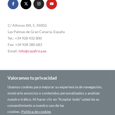
C/ Alfonso XIII, 5. 35003.
Las Palmas de Gran Canaria. España
Tel.: +34 928 432 800
Fax: +34 928 380 683
Email:
info@casafrica.es
Blog
Valoramos tu privacidad
Usamos cookies para mejorar su experiencia de navegación,
Quiénes somos
mostrarle anuncios o contenidos personalizados y analizar
nuestro tráfico. Al hacer clic en “Aceptar todo” usted da su
Autores
consentimiento a nuestro uso de las
Español
cookies.
Política de cookies