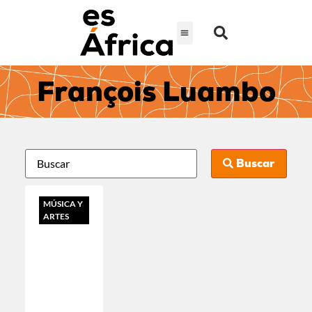
François Luambo
Buscar
MÚSICA Y
ARTES