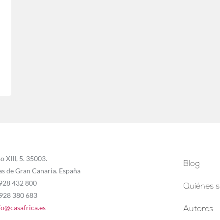
o XIII, 5. 35003.
Blog
as de Gran Canaria. España
 928 432 800
Quiénes 
 928 380 683
fo@casafrica.es
Autores