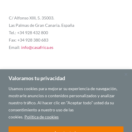
C/ Alfonso XIII, 5. 35003.
Las Palmas de Gran Canaria. España
Tel.: +34 928 432 800
Fax: +34 928 380 683
Email:
info@casafrica.es
Blog
Valoramos tu privacidad
Usamos cookies para mejorar su experiencia de navegación,
Quiénes somos
mostrarle anuncios o contenidos personalizados y analizar
nuestro tráfico. Al hacer clic en “Aceptar todo” usted da su
Autores
consentimiento a nuestro uso de las
Español
cookies.
Política de cookies