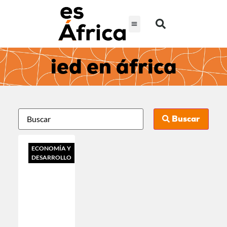
ied en áfrica
Buscar
ECONOMÍA Y
DESARROLLO