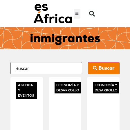
inmigrantes
Buscar
AGENDA
ECONOMÍA Y
ECONOMÍA Y
Y
DESARROLLO
DESARROLLO
EVENTOS