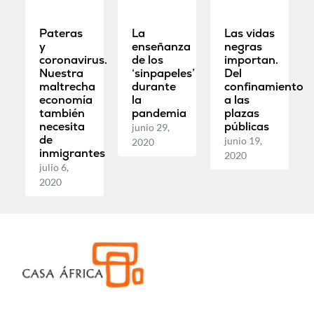
Pateras
La
Las vidas
y
enseñanza
negras
coronavirus.
de los
importan.
Nuestra
‘sinpapeles’
Del
maltrecha
durante
confinamiento
economía
la
a las
también
pandemia
plazas
necesita
públicas
junio 29,
de
junio 19,
2020
inmigrantes
2020
julio 6,
2020