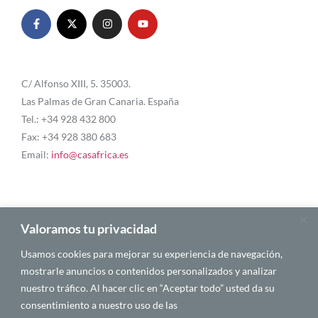
C/ Alfonso XIII, 5. 35003.
Las Palmas de Gran Canaria. España
Tel.: +34 928 432 800
Fax: +34 928 380 683
Email:
info@casafrica.es
Blog
Valoramos tu privacidad
Usamos cookies para mejorar su experiencia de navegación,
Quiénes somos
mostrarle anuncios o contenidos personalizados y analizar
nuestro tráfico. Al hacer clic en “Aceptar todo” usted da su
Autores
consentimiento a nuestro uso de las