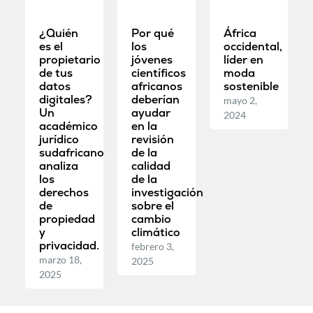
¿Quién
Por qué
África
es el
los
occidental,
propietario
jóvenes
líder en
de tus
científicos
moda
datos
africanos
sostenible
digitales?
deberían
mayo 2,
Un
ayudar
2024
académico
en la
jurídico
revisión
sudafricano
de la
analiza
calidad
los
de la
derechos
investigación
de
sobre el
propiedad
cambio
y
climático
privacidad.
febrero 3,
marzo 18,
2025
2025