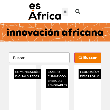
innovación africana
Buscar
COMUNICACIÓN
CAMBIO
ECONOMÍA Y
DIGITAL Y REDES
CLIMÁTICO Y
DESARROLLO
ENERGÍAS
RENOVABLES