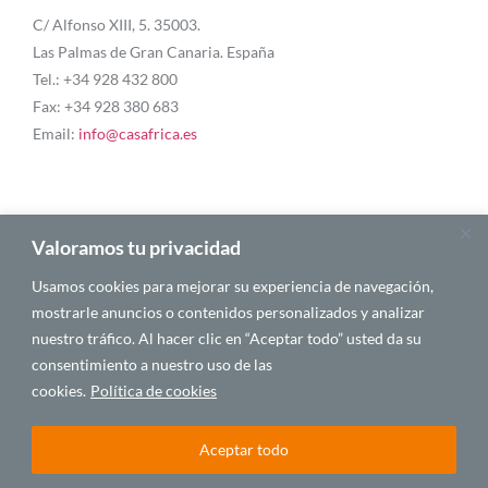
C/ Alfonso XIII, 5. 35003.
Las Palmas de Gran Canaria. España
Tel.: +34 928 432 800
Fax: +34 928 380 683
Email:
info@casafrica.es
Blog
Valoramos tu privacidad
Usamos cookies para mejorar su experiencia de navegación,
Quiénes somos
mostrarle anuncios o contenidos personalizados y analizar
nuestro tráfico. Al hacer clic en “Aceptar todo” usted da su
Autores
consentimiento a nuestro uso de las
Español
cookies.
Política de cookies
Aceptar todo
© 2025 CASA ÁFRICA