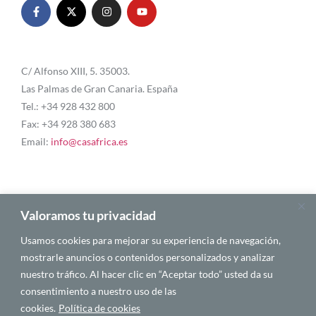
C/ Alfonso XIII, 5. 35003.
Las Palmas de Gran Canaria. España
Tel.: +34 928 432 800
Fax: +34 928 380 683
Email:
info@casafrica.es
Blog
Valoramos tu privacidad
Usamos cookies para mejorar su experiencia de navegación,
Quiénes somos
mostrarle anuncios o contenidos personalizados y analizar
nuestro tráfico. Al hacer clic en “Aceptar todo” usted da su
Autores
consentimiento a nuestro uso de las
Español
cookies.
Política de cookies