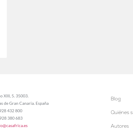
o XIII, 5. 35003.
Blog
as de Gran Canaria. España
 928 432 800
Quiénes 
 928 380 683
fo@casafrica.es
Autores