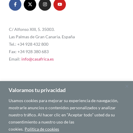
C/ Alfonso XIII, 5. 35003.
Las Palmas de Gran Canaria. España
Tel.: +34 928 432 800
Fax: +34 928 380 683
Email:
info@casafrica.es
Blog
Valoramos tu privacidad
Usamos cookies para mejorar su experiencia de navegación,
Quiénes somos
mostrarle anuncios o contenidos personalizados y analizar
nuestro tráfico. Al hacer clic en “Aceptar todo” usted da su
Autores
consentimiento a nuestro uso de las
Español
cookies.
Política de cookies