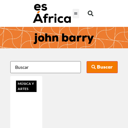
john barry
Buscar
MÚSICA Y
ARTES