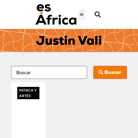
Justin Vali
Buscar
MÚSICA Y
ARTES