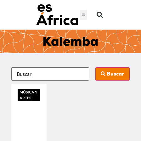
Kalemba
Buscar
MÚSICA Y
ARTES