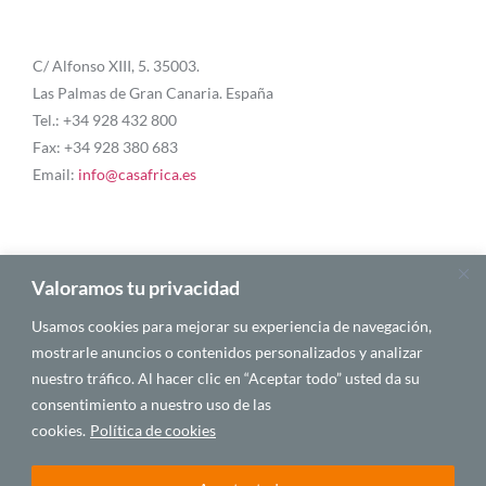
C/ Alfonso XIII, 5. 35003.
Las Palmas de Gran Canaria. España
Tel.: +34 928 432 800
Fax: +34 928 380 683
Email:
info@casafrica.es
Blog
Valoramos tu privacidad
Usamos cookies para mejorar su experiencia de navegación,
Quiénes somos
mostrarle anuncios o contenidos personalizados y analizar
nuestro tráfico. Al hacer clic en “Aceptar todo” usted da su
Autores
consentimiento a nuestro uso de las
Español
cookies.
Política de cookies