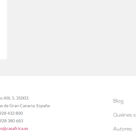
o XIII, 5. 35003.
Blog
as de Gran Canaria. España
 928 432 800
Quiénes 
 928 380 683
fo@casafrica.es
Autores