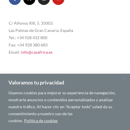
C/ Alfonso XIII, 5. 35003.
Las Palmas de Gran Canaria. España
Tel.: +34 928 432 800
Fax: +34 928 380 683
Email:
info@casafrica.es
Blog
Valoramos tu privacidad
Usamos cookies para mejorar su experiencia de navegación,
Quiénes somos
mostrarle anuncios o contenidos personalizados y analizar
nuestro tráfico. Al hacer clic en “Aceptar todo” usted da su
Autores
consentimiento a nuestro uso de las
Español
cookies.
Política de cookies