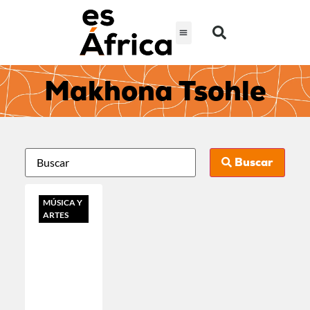
Makhona Tsohle
Buscar
MÚSICA Y
ARTES