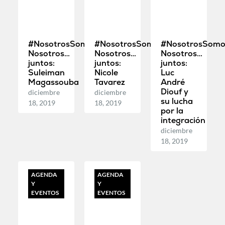
#NosotrosSomos.
#NosotrosSomos.
#NosotrosSomo
Nosotros…
Nosotros…
Nosotros…
juntos:
juntos:
juntos:
Suleiman
Nicole
Luc
Magassouba
Tavarez
André
Diouf y
diciembre
diciembre
su lucha
18, 2019
18, 2019
por la
integración
diciembre
18, 2019
AGENDA
AGENDA
Y
Y
EVENTOS
EVENTOS