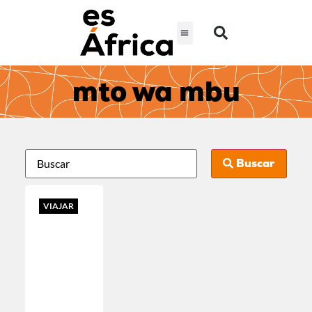
mto wa mbu
Buscar
VIAJAR