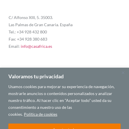
C/ Alfonso XIII, 5. 35003.
Las Palmas de Gran Canaria. España
Tel.: +34 928 432 800
Fax: +34 928 380 683
Email:
info@casafrica.es
Blog
Valoramos tu privacidad
Usamos cookies para mejorar su experiencia de navegación,
Quiénes somos
mostrarle anuncios o contenidos personalizados y analizar
nuestro tráfico. Al hacer clic en “Aceptar todo” usted da su
Autores
consentimiento a nuestro uso de las
Español
cookies.
Política de cookies