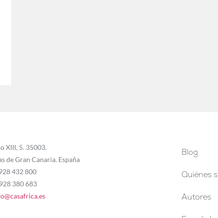
o XIII, 5. 35003.
Blog
as de Gran Canaria. España
 928 432 800
Quiénes 
 928 380 683
fo@casafrica.es
Autores