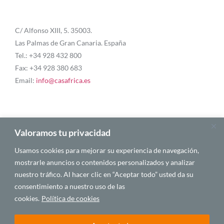
C/ Alfonso XIII, 5. 35003.
Las Palmas de Gran Canaria. España
Tel.: +34 928 432 800
Fax: +34 928 380 683
Email:
info@casafrica.es
Blog
Valoramos tu privacidad
Usamos cookies para mejorar su experiencia de navegación,
Quiénes somos
mostrarle anuncios o contenidos personalizados y analizar
nuestro tráfico. Al hacer clic en “Aceptar todo” usted da su
Autores
consentimiento a nuestro uso de las
Español
cookies.
Política de cookies