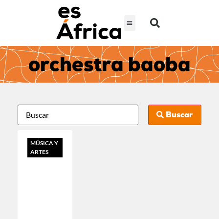
orchestra baoba
Buscar
MÚSICA Y
ARTES