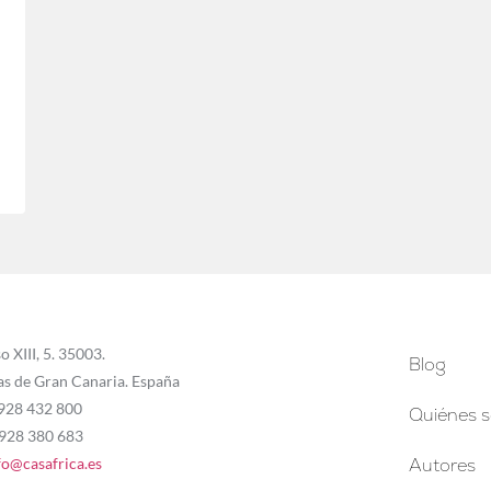
o XIII, 5. 35003.
Blog
as de Gran Canaria. España
 928 432 800
Quiénes 
 928 380 683
fo@casafrica.es
Autores