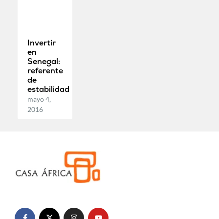
Invertir
en
Senegal:
referente
de
estabilidad
mayo 4,
2016