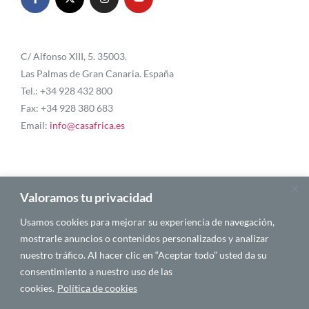
C/ Alfonso XIII, 5. 35003.
Las Palmas de Gran Canaria. España
Tel.: +34 928 432 800
Fax: +34 928 380 683
Email:
info@casafrica.es
Blog
Valoramos tu privacidad
Usamos cookies para mejorar su experiencia de navegación,
Quiénes somos
mostrarle anuncios o contenidos personalizados y analizar
nuestro tráfico. Al hacer clic en “Aceptar todo” usted da su
Autores
consentimiento a nuestro uso de las
Español
cookies.
Política de cookies