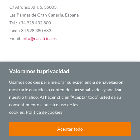
C/ Alfonso XIII, 5. 35003.
Las Palmas de Gran Canaria. España
Tel.: +34 928 432 800
Fax: +34 928 380 683
Email:
info@casafrica.es
Blog
Valoramos tu privacidad
Usamos cookies para mejorar su experiencia de navegación,
Quiénes somos
mostrarle anuncios o contenidos personalizados y analizar
nuestro tráfico. Al hacer clic en “Aceptar todo” usted da su
Autores
consentimiento a nuestro uso de las
Español
cookies.
Política de cookies
Aceptar todo
© 2025 CASA ÁFRICA