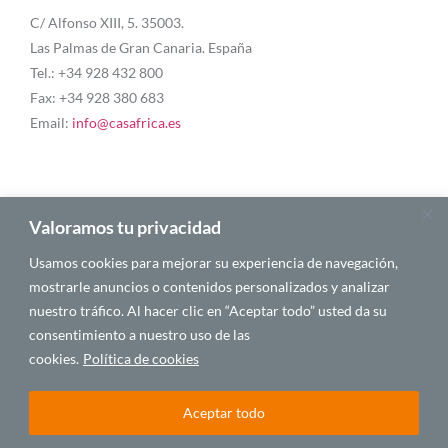
C/ Alfonso XIII, 5. 35003.
Las Palmas de Gran Canaria. España
Tel.: +34 928 432 800
Fax: +34 928 380 683
Email:
info@casafrica.es
Blog
Valoramos tu privacidad
Usamos cookies para mejorar su experiencia de navegación,
Quiénes somos
mostrarle anuncios o contenidos personalizados y analizar
nuestro tráfico. Al hacer clic en “Aceptar todo” usted da su
Autores
consentimiento a nuestro uso de las
Español
cookies.
Política de cookies
Aceptar todo
© 2025 CASA ÁFRICA