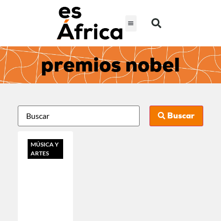
premios nobel
Buscar
MÚSICA Y
ARTES