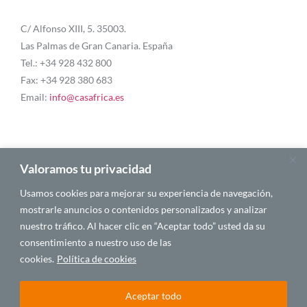
C/ Alfonso XIII, 5. 35003.
Las Palmas de Gran Canaria. España
Tel.: +34 928 432 800
Fax: +34 928 380 683
Email:
info@casafrica.es
Blog
Valoramos tu privacidad
Usamos cookies para mejorar su experiencia de navegación,
Quiénes somos
mostrarle anuncios o contenidos personalizados y analizar
nuestro tráfico. Al hacer clic en “Aceptar todo” usted da su
Autores
consentimiento a nuestro uso de las
Español
cookies.
Política de cookies
Aceptar todo