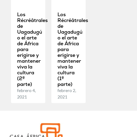
Los
Los
Récréâtrales
Récréâtrales
de
de
Uagadugú
Uagadugú
o el arte
o el arte
de África
de África
para
para
erigirse y
erigirse y
mantener
mantener
viva la
viva la
cultura
cultura
(2ª
(1ª
parte)
parte)
febrero 4,
febrero 2,
2021
2021