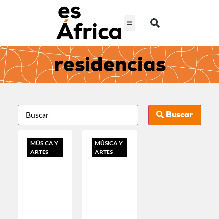
residencias
Buscar
MÚSICA Y
MÚSICA Y
ARTES
ARTES