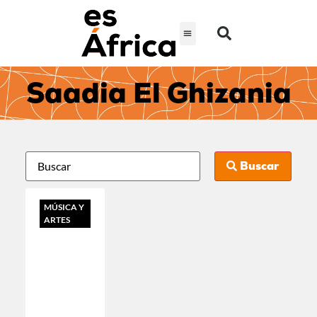
Saadia El Ghizania
Buscar
MÚSICA Y
ARTES