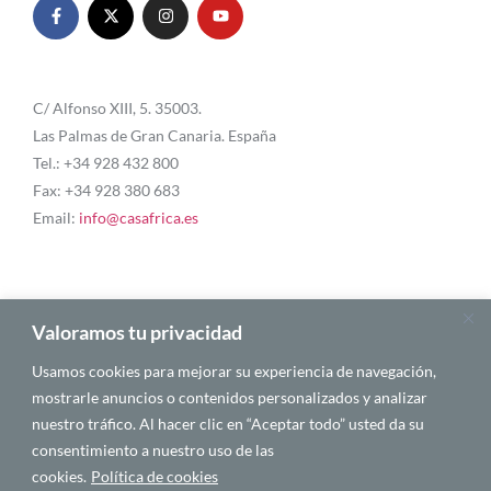
C/ Alfonso XIII, 5. 35003.
Las Palmas de Gran Canaria. España
Tel.: +34 928 432 800
Fax: +34 928 380 683
Email:
info@casafrica.es
Blog
Valoramos tu privacidad
Usamos cookies para mejorar su experiencia de navegación,
Quiénes somos
mostrarle anuncios o contenidos personalizados y analizar
nuestro tráfico. Al hacer clic en “Aceptar todo” usted da su
Autores
consentimiento a nuestro uso de las
Español
cookies.
Política de cookies