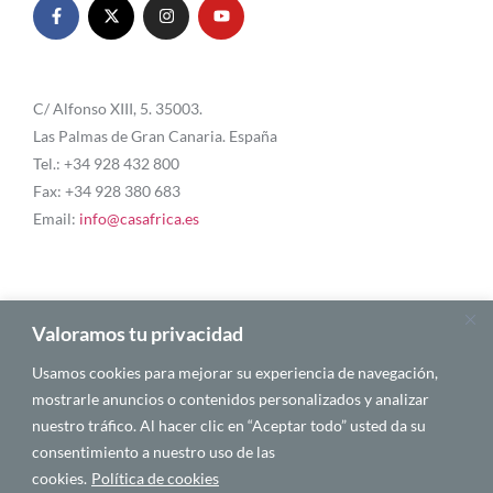
C/ Alfonso XIII, 5. 35003.
Las Palmas de Gran Canaria. España
Tel.: +34 928 432 800
Fax: +34 928 380 683
Email:
info@casafrica.es
Blog
Valoramos tu privacidad
Usamos cookies para mejorar su experiencia de navegación,
Quiénes somos
mostrarle anuncios o contenidos personalizados y analizar
nuestro tráfico. Al hacer clic en “Aceptar todo” usted da su
Autores
consentimiento a nuestro uso de las
Español
cookies.
Política de cookies