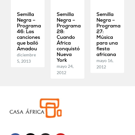
Semilla
Semilla
Semilla
Negra –
Negra –
Negra –
Programa
Programa
Programa
46: Las
28:
27:
canciones
Cuando
Música
que bailó
África
para una
Amadou
conquistó
fiesta
Nueva
africana
diciembre
York
mayo 16,
5, 2013
mayo 24,
2012
2012