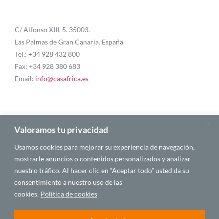
C/ Alfonso XIII, 5. 35003.
Las Palmas de Gran Canaria. España
Tel.: +34 928 432 800
Fax: +34 928 380 683
Email:
info@casafrica.es
Blog
Valoramos tu privacidad
Usamos cookies para mejorar su experiencia de navegación,
Quiénes somos
mostrarle anuncios o contenidos personalizados y analizar
nuestro tráfico. Al hacer clic en “Aceptar todo” usted da su
Autores
consentimiento a nuestro uso de las
Español
cookies.
Política de cookies