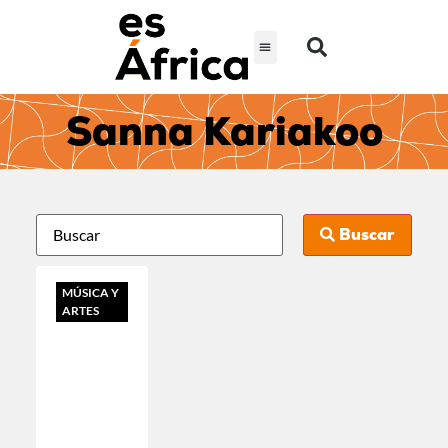
Sanna Kariakoo
Buscar
MÚSICA Y
ARTES