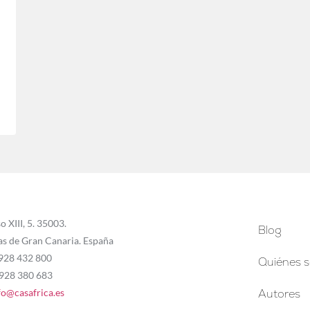
o XIII, 5. 35003.
Blog
as de Gran Canaria. España
 928 432 800
Quiénes 
 928 380 683
fo@casafrica.es
Autores