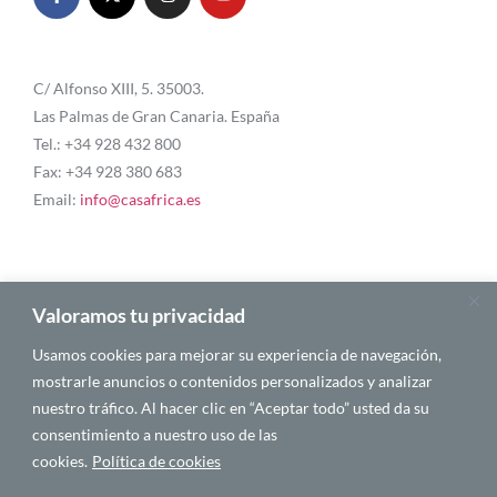
C/ Alfonso XIII, 5. 35003.
Las Palmas de Gran Canaria. España
Tel.: +34 928 432 800
Fax: +34 928 380 683
Email:
info@casafrica.es
Blog
Valoramos tu privacidad
Usamos cookies para mejorar su experiencia de navegación,
Quiénes somos
mostrarle anuncios o contenidos personalizados y analizar
nuestro tráfico. Al hacer clic en “Aceptar todo” usted da su
Autores
consentimiento a nuestro uso de las
Español
cookies.
Política de cookies