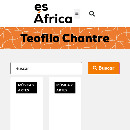
Teofilo Chantre
Buscar
MÚSICA Y
MÚSICA Y
ARTES
ARTES