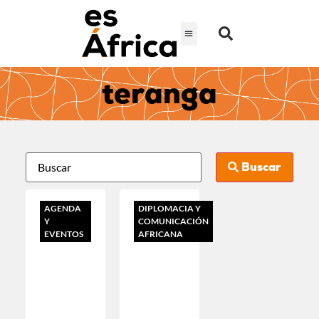
teranga
Buscar
AGENDA
DIPLOMACIA Y
Y
COMUNICACIÓN
EVENTOS
AFRICANA