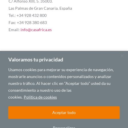
C/ Alfonso XIII, 5. 35003.
Las Palmas de Gran Canaria. España
Tel.: +34 928 432 800
Fax: +34 928 380 683
Email:
info@casafrica.es
Blog
Valoramos tu privacidad
Usamos cookies para mejorar su experiencia de navegación,
Quiénes somos
mostrarle anuncios o contenidos personalizados y analizar
nuestro tráfico. Al hacer clic en “Aceptar todo” usted da su
Autores
consentimiento a nuestro uso de las
Español
cookies.
Política de cookies
Aceptar todo
© 2025 CASA ÁFRICA
Personalizar