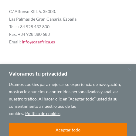
C/ Alfonso XIII, 5. 35003.
Las Palmas de Gran Canaria. España
Tel.: +34 928 432 800
Fax: +34 928 380 683
Email:
info@casafrica.es
Blog
Valoramos tu privacidad
Usamos cookies para mejorar su experiencia de navegación,
Quiénes somos
mostrarle anuncios o contenidos personalizados y analizar
nuestro tráfico. Al hacer clic en “Aceptar todo” usted da su
Autores
consentimiento a nuestro uso de las
Español
cookies.
Política de cookies
Aceptar todo