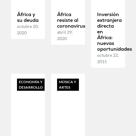
África y
África
Inversión
su deuda
resiste al
extranjera
coronavirus
directa
octubre 20,
en
abril 29,
2020
África:
2020
nuevas
oportunidades
octubre 22,
2015
ECONOMÍA Y
MÚSICA Y
DESARROLLO
ARTES