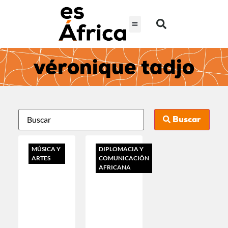
véronique tadjo
Buscar
MÚSICA Y
DIPLOMACIA Y
ARTES
COMUNICACIÓN
AFRICANA