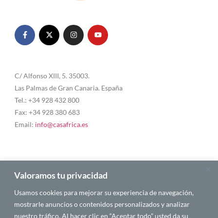
C/ Alfonso XIII, 5. 35003.
Las Palmas de Gran Canaria. España
Tel.: +34 928 432 800
Fax: +34 928 380 683
Email:
info@casafrica.es
Blog
Valoramos tu privacidad
Usamos cookies para mejorar su experiencia de navegación,
Quiénes somos
mostrarle anuncios o contenidos personalizados y analizar
nuestro tráfico. Al hacer clic en “Aceptar todo” usted da su
Autores