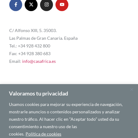
C/ Alfonso XIII, 5. 35003.
Las Palmas de Gran Canaria. España
Tel.: +34 928 432 800
Fax: +34 928 380 683
Email:
info@casafrica.es
Blog
Valoramos tu privacidad
Usamos cookies para mejorar su experiencia de navegación,
Quiénes somos
mostrarle anuncios o contenidos personalizados y analizar
nuestro tráfico. Al hacer clic en “Aceptar todo” usted da su
Autores
consentimiento a nuestro uso de las
Español
cookies.
Política de cookies