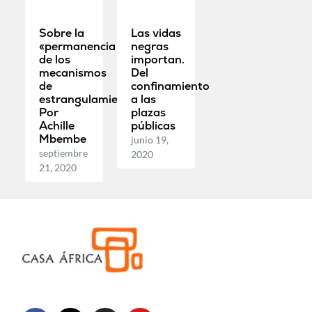
Sobre la
Las vidas
«permanencia
negras
de los
importan.
mecanismos
Del
de
confinamiento
estrangulamiento».
a las
Por
plazas
Achille
públicas
Mbembe
junio 19,
septiembre
2020
21, 2020