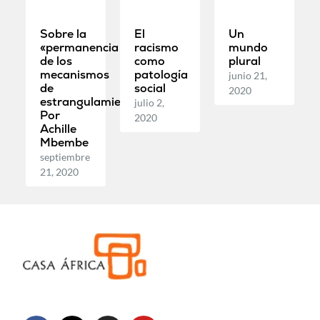
Sobre la
El
Un
«permanencia
racismo
mundo
de los
como
plural
mecanismos
patología
junio 21,
de
social
2020
estrangulamiento».
julio 2,
Por
2020
Achille
Mbembe
septiembre
21, 2020