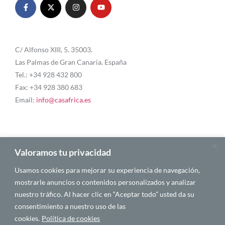
C/ Alfonso XIII, 5. 35003.
Las Palmas de Gran Canaria. España
Tel.: +34 928 432 800
Fax: +34 928 380 683
Email:
info@casafrica.es
Blog
Valoramos tu privacidad
Usamos cookies para mejorar su experiencia de navegación,
Quiénes somos
mostrarle anuncios o contenidos personalizados y analizar
nuestro tráfico. Al hacer clic en “Aceptar todo” usted da su
Autores
consentimiento a nuestro uso de las
Español
cookies.
Política de cookies